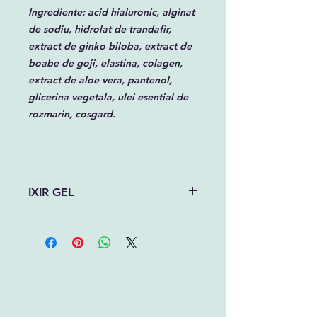
Ingrediente: acid hialuronic, alginat
de sodiu, hidrolat de trandafir,
extract de ginko biloba, extract de
boabe de goji, elastina, colagen,
extract de aloe vera, pantenol,
glicerina vegetala, ulei esential de
rozmarin, cosgard.
IXIR GEL
Gel facial super hidratant, fără ulei,
special conceput pentru tenul gras.
Hidratare optima fara a lasa pielea
grasa, umplend ridurile mici, oferind
elasticitate pielii.
50 ml