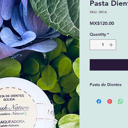
Pasta Dien
SKU: 0016
Price
MX$120.00
Quantity
*
Pasta de Dientes
Pasta dental en pol
Esta fórmula es muy 
desinfecta, ayuda a
tabaco y cafe. Ideal
encías, es segura p
ingerir por ser comp