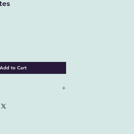
tes
Add to Cart
vo.
efectiva para el cuidado dental,
 eliminar manchas provocadas por
 para personas sensibles de las
ara niños pequeños que la pueden
letamente natural.