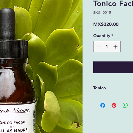
Tonico Faci
SKU: 0015
Price
MX$320.00
Quantity
*
Tonico
Tónico facial hidra
origen vegetal que li
removiendo las imp
regeneración celular
agresiones externas 
hidratación. Deja la