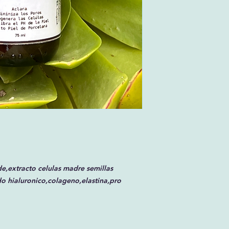
y luminoso.
75 ml
de,extracto celulas madre semillas
do hialuronico,colageno,elastina,pro