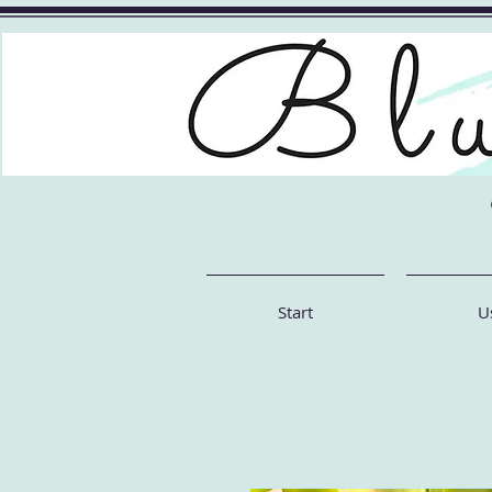
Start
U