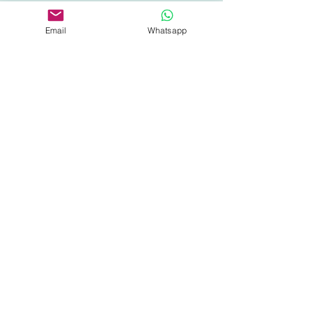
CONTACTANOS
Email
Whatsapp
+52 55 100 35177
E-MAIL
roxanajust4you@gmail.com
SUBSRIBETE Y OBTEN UN 10% EN TU
COMPRA
Unirse