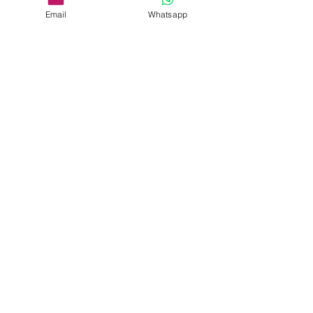
CONTACTANOS
+52 55 100 35177
Email
Whatsapp
E-MAIL
roxanajust4you@gmail.com
SUBSRIBETE Y OBTEN UN 10% EN TU
COMPRA
Unirse