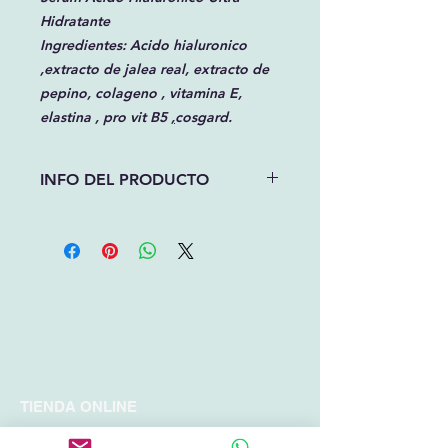
Hidratante
Ingredientes: Acido hialuronico
,extracto de jalea real, extracto de
pepino, colageno , vitamina E,
elastina , pro vit B5
,
cosgard.
INFO DEL PRODUCTO
Nuestro serum de acido hialuronico
aporta excelente hidratacion
ya mantiene la correcta estructura
de la piel , reteniendo el agua en la
epidermis, pues hidrata de forma
natural. Facilita la reparación
celular. Ayuda a rellenar las arrugas
finas y líneas de expresión .
30ml
TIENDA ONLINE