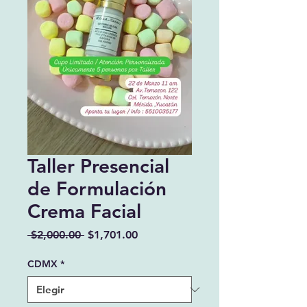
Taller Presencial
de Formulación
Crema Facial
Precio
Precio
 $2,000.00 
$1,701.00
de
oferta
CDMX
*