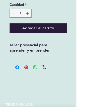
Cantidad
*
Agregar al carrito
Taller presencial para
aprender y emprender
Contamos con talleres en la CDMX ,
Mérida y Morelos . En el taller
aprenderás a realizar tu propia
crema de cuidado facial , nosotros
te facilitamos todo lo necesario ,
contamos con cupo limitado .
Aparta tu fecha y tu ciudad más
cercana .
TIENDA ONLINE