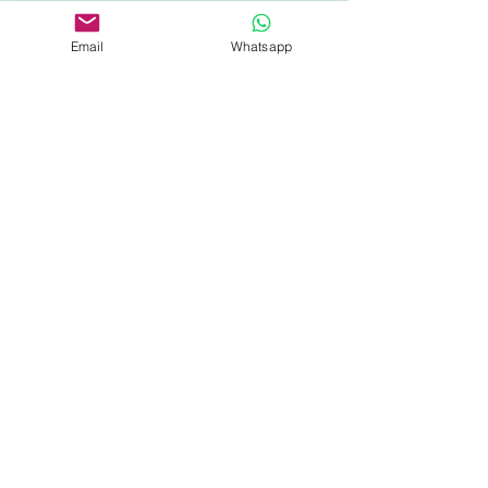
CONTACTANOS
Email
Whatsapp
+52 55 100 35177
E-MAIL
roxanajust4you@gmail.com
SUBSRIBETE Y OBTEN UN 10% EN TU
COMPRA
Unirse